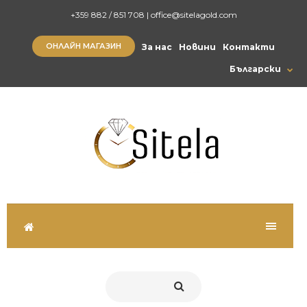
+359 882 / 851 708
|
office@sitelagold.com
ОНЛАЙН МАГАЗИН
За нас
Новини
Контакти
Български