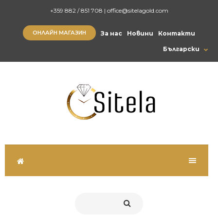
+359 882 / 851 708
|
office@sitelagold.com
ОНЛАЙН МАГАЗИН
За нас
Новини
Контакти
Български