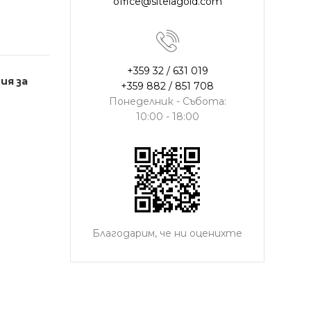
office@sitelagold.com
+359 32 / 631 019
ия за
+359 882 / 851 708
Понеделник - Събота:
10:00 - 18:00
Благодарим, че ни оценихте