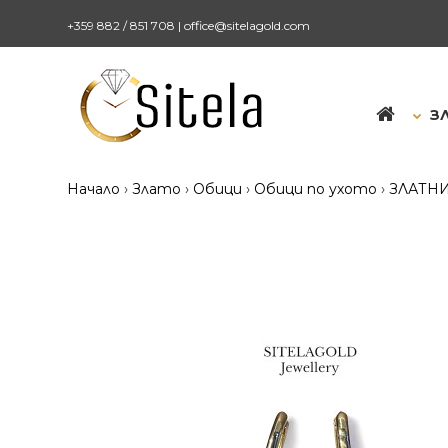
+359 882 / 851 708
|
office@sitelagold.com
З
Начало
Злато
Обици
Обици по ухото
ЗЛАТНИ