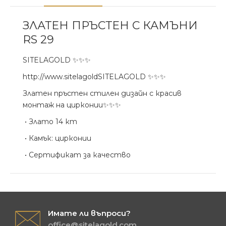
ЗЛАТЕН ПРЪСТЕН С КАМЪНИ
RS 29
SITELAGOLD ✨✨✨
http://www.sitelagoldSITELAGOLD ✨✨✨
Златен пръстен стилен дизайн с красив
монтаж на цирконии✨✨✨
• Злато 14 кт
• Камък: цирконии
• Сертификат за качество
Имате ли въпроси?
office@sitelagold.com