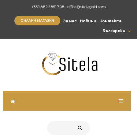
+359 882 / 851 708
|
office@sitelagold.com
ОНЛАЙН МАГАЗИН
За нас
Новини
Контакти
Български