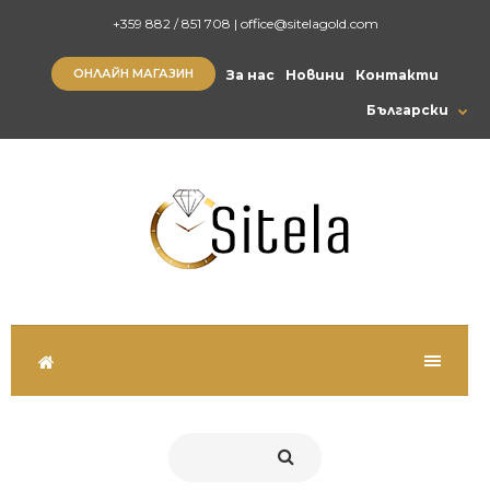
+359 882 / 851 708
|
office@sitelagold.com
ОНЛАЙН МАГАЗИН
За нас
Новини
Контакти
Български