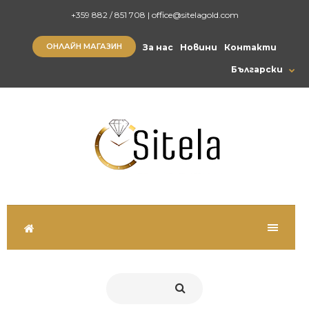
+359 882 / 851 708
|
office@sitelagold.com
ОНЛАЙН МАГАЗИН
За нас
Новини
Контакти
Български