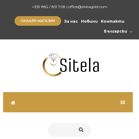
+359 882 / 851 708
|
office@sitelagold.com
ОНЛАЙН МАГАЗИН
За нас
Новини
Контакти
Български