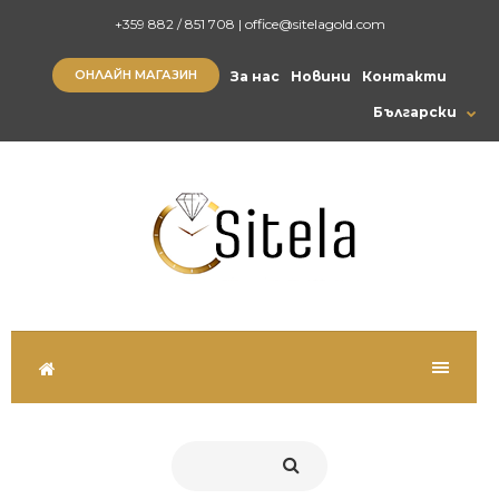
+359 882 / 851 708
|
office@sitelagold.com
ОНЛАЙН МАГАЗИН
За нас
Новини
Контакти
Български