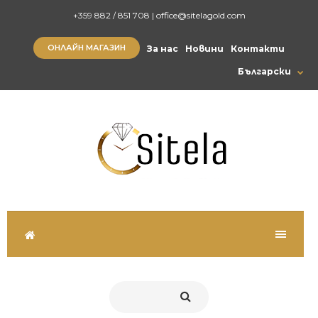
+359 882 / 851 708
|
office@sitelagold.com
ОНЛАЙН МАГАЗИН
За нас
Новини
Контакти
Български