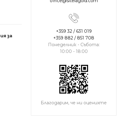
office@sitelagold.com
+359 32 / 631 019
ия за
+359 882 / 851 708
Понеделник - Събота:
10:00 - 18:00
Благодарим, че ни оценихте