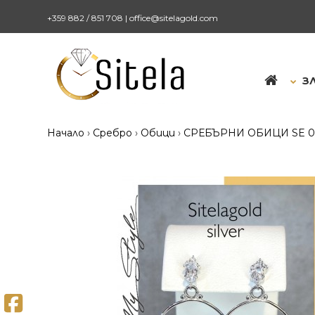
+359 882 / 851 708
|
office@sitelagold.com
З
Начало
Сребро
Обици
СРЕБЪРНИ ОБИЦИ SE 0