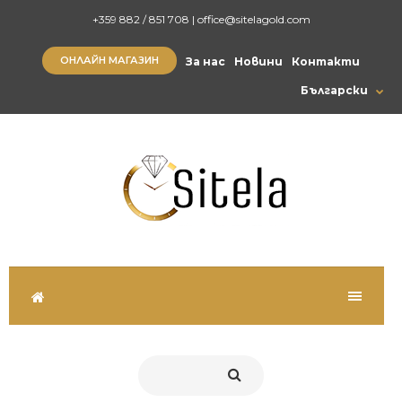
+359 882 / 851 708
|
office@sitelagold.com
ОНЛАЙН МАГАЗИН
За нас
Новини
Контакти
Български