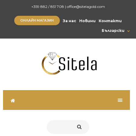
+359 882 / 851 708
|
office@sitelagold.com
ОНЛАЙН МАГАЗИН
За нас
Новини
Контакти
Български