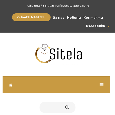
+359 882 / 851 708
|
office@sitelagold.com
ОНЛАЙН МАГАЗИН
За нас
Новини
Контакти
Български