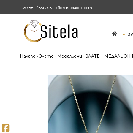
+359 882 / 851 708
|
office@sitelagold.com
З
Начало
Злато
Медальони
ЗЛАТЕН МЕДАЛЬОН P