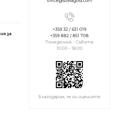
office@sitelagold.com
+359 32 / 631 019
ия за
+359 882 / 851 708
Понеделник - Събота:
10:00 - 18:00
Благодарим, че ни оценихте