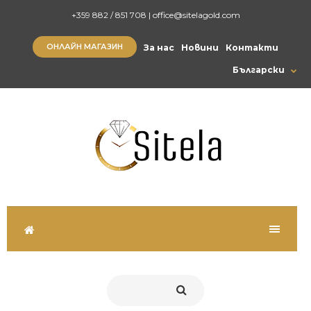
+359 882 / 851 708
|
office@sitelagold.com
ОНЛАЙН МАГАЗИН
За нас
Новини
Контакти
Български