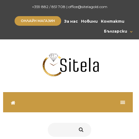
+359 882 / 851 708
|
office@sitelagold.com
ОНЛАЙН МАГАЗИН
За нас
Новини
Контакти
Български