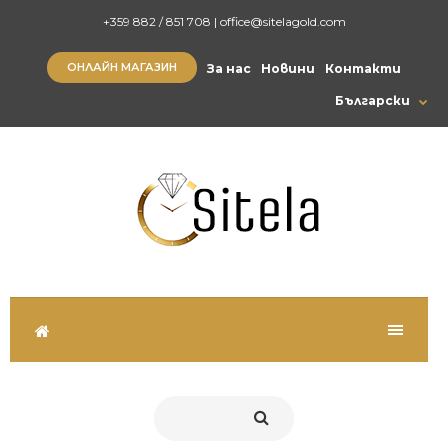
+359 882 / 851 708
|
office@sitelagold.com
ОНЛАЙН МАГАЗИН
За нас
Новини
Контакти
Български