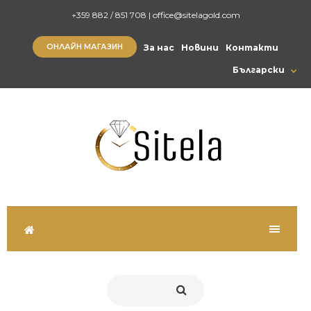
+359 882 / 851 708
|
office@sitelagold.com
ОНЛАЙН МАГАЗИН
За нас
Новини
Контакти
Български