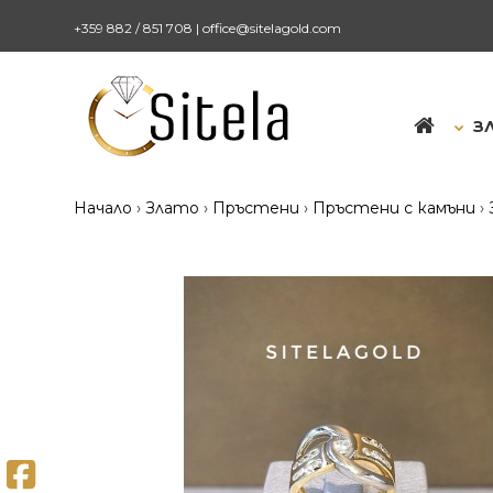
+359 882 / 851 708
|
office@sitelagold.com
З
Начало
Злато
Пръстени
Пръстени с камъни