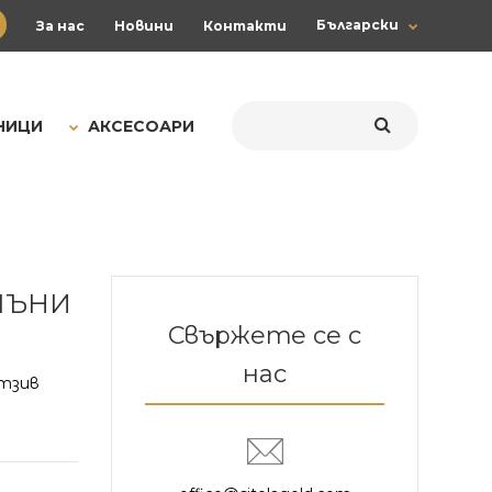
Български
За нас
Новини
Контакти
НИЦИ
АКСЕСОАРИ
МЪНИ
Свържете се с
нас
тзив