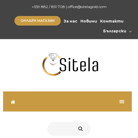
+359 882 / 851 708
|
office@sitelagold.com
ОНЛАЙН МАГАЗИН
За нас
Новини
Контакти
Български