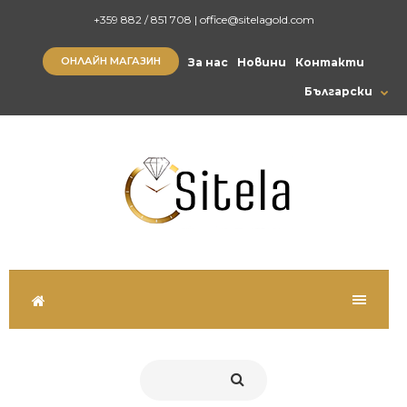
+359 882 / 851 708
|
office@sitelagold.com
ОНЛАЙН МАГАЗИН
За нас
Новини
Контакти
Български