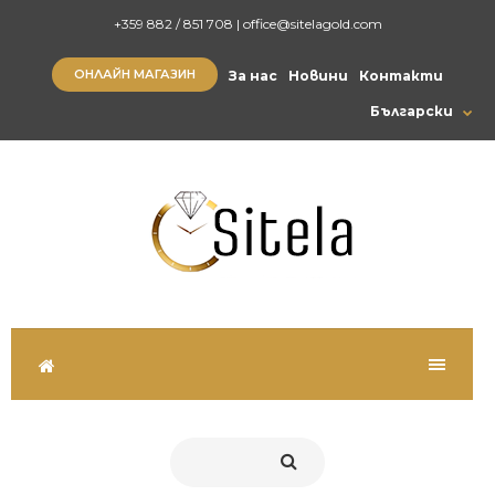
+359 882 / 851 708
|
office@sitelagold.com
ОНЛАЙН МАГАЗИН
За нас
Новини
Контакти
Български