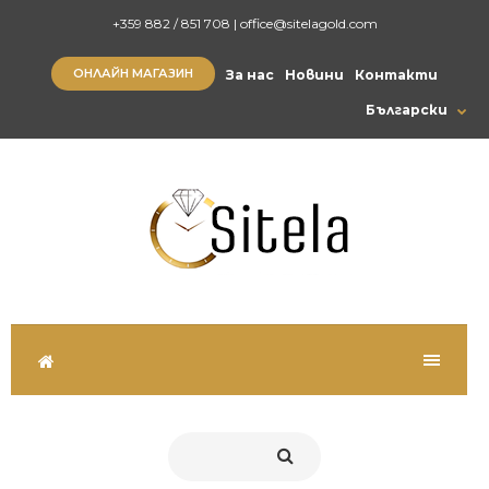
+359 882 / 851 708
|
office@sitelagold.com
ОНЛАЙН МАГАЗИН
За нас
Новини
Контакти
Български