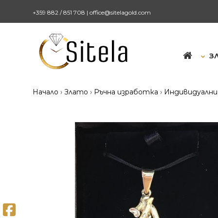
+359 882 / 851 708
|
office@sitelagold.com
З
Начало
Злато
Ръчна изработка
Индивидуални