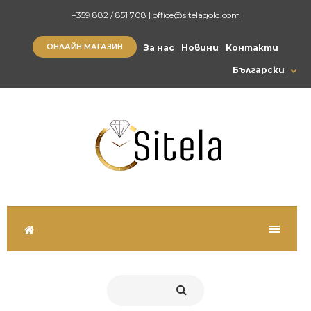
+359 882 / 851 708
|
office@sitelagold.com
ОНЛАЙН МАГАЗИН
За нас
Новини
Контакти
Български