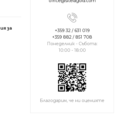
office@sitelagold.com
ия за
+359 32 / 631 019
+359 882 / 851 708
Понеделник - Събота:
10:00 - 18:00
Благодарим, че ни оценихте