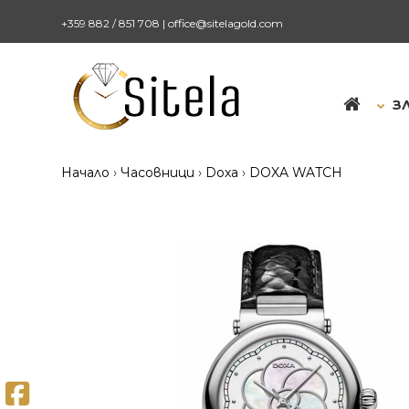
+359 882 / 851 708
|
office@sitelagold.com
З
Начало
Часовници
Doxa
DOXA WATCH